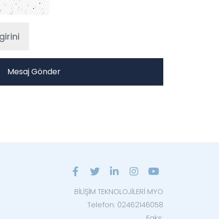
BİLİŞİM TEKNOLOJİLERİ MYO
Telefon: 02462146058
Faks: