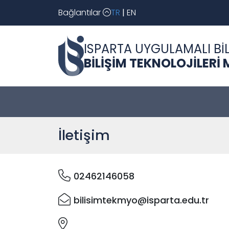
Bağlantılar
TR
|
EN
ISPARTA UYGULAMALI BİL
BİLİŞİM TEKNOLOJİLERİ
İletişim
02462146058
bilisimtekmyo@isparta.edu.tr