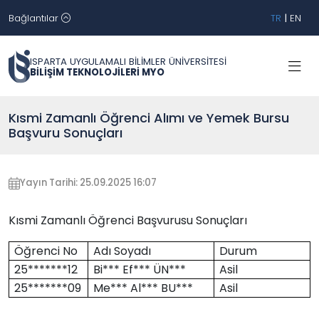
Bağlantılar
TR
|
EN
ISPARTA UYGULAMALI BİLİMLER ÜNİVERSİTESİ
BİLİŞİM TEKNOLOJİLERİ MYO
Kısmi Zamanlı Öğrenci Alımı ve Yemek Bursu
Başvuru Sonuçları
Yayın Tarihi: 25.09.2025 16:07
Kısmi Zamanlı Öğrenci Başvurusu Sonuçları
Öğrenci No
Adı Soyadı
Durum
25*******12
Bi*** Ef*** ÜN***
Asil
25*******09
Me*** Al*** BU***
Asil