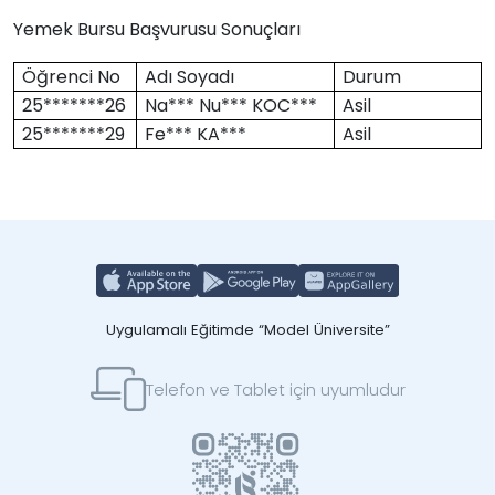
Yemek Bursu Başvurusu Sonuçları
Öğrenci No
Adı Soyadı
Durum
25*******26
Na*** Nu*** KOC***
Asil
25*******29
Fe*** KA***
Asil
Uygulamalı Eğitimde “Model Üniversite”
Telefon ve Tablet için uyumludur